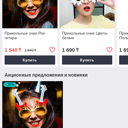
Прикольные очки Рок-
Прикольные очки Цветы
Прик
гитара
белые
Пол
1 540
1 690
1 6
₸
₸
1 840 ₸
Купить
Купить
Акционные предложения и новинки
–16%