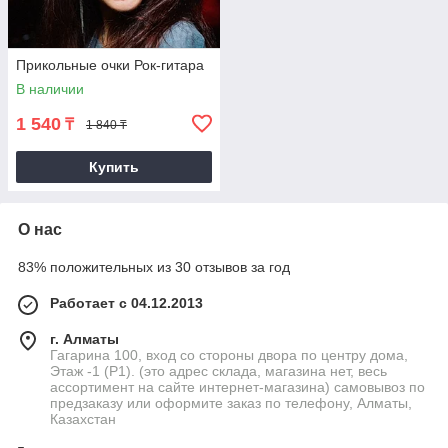
Прикольные очки Рок-гитара
В наличии
1 540
₸
1 840 ₸
Купить
О нас
83% положительных из 30 отзывов за год
Работает с 04.12.2013
г. Алматы
Гагарина 100, вход со стороны двора по центру дома,
Этаж -1 (P1). (это адрес склада, магазина нет, весь
ассортимент на сайте интернет-магазина) самовывоз по
предзаказу или оформите заказ по телефону, Алматы,
Казахстан