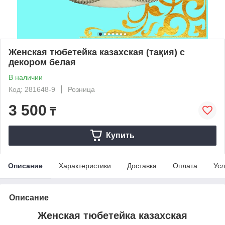
Женская тюбетейка казахская (тақия) с
декором белая
В наличии
Код: 281648-9
Розница
3 500
₸
Купить
Описание
Характеристики
Доставка
Оплата
Усл
Описание
Женская тюбетейка казахская