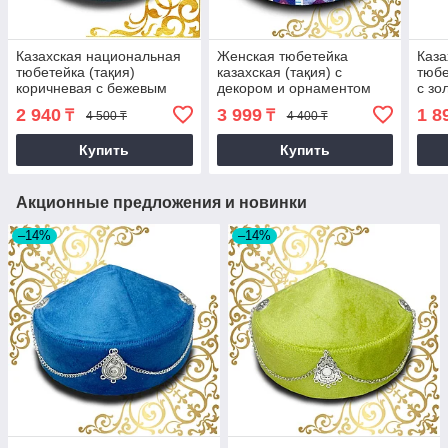
Казахская национальная
Женская тюбетейка
Каза
тюбетейка (тақия)
казахская (тақия) с
тюбе
коричневая с бежевым
декором и орнаментом
с зо
орнаментом
синяя (2)
бело
2 940
3 999
1 8
₸
₸
4 500 ₸
4 400 ₸
Купить
Купить
Акционные предложения и новинки
–14%
–14%