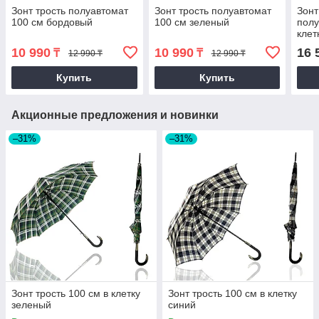
Зонт трость полуавтомат
Зонт трость полуавтомат
Зонт
100 см бордовый
100 см зеленый
полу
клет
10 990
10 990
16 
₸
₸
12 990 ₸
12 990 ₸
Купить
Купить
Акционные предложения и новинки
–31%
–31%
Зонт трость 100 см в клетку
Зонт трость 100 см в клетку
зеленый
синий