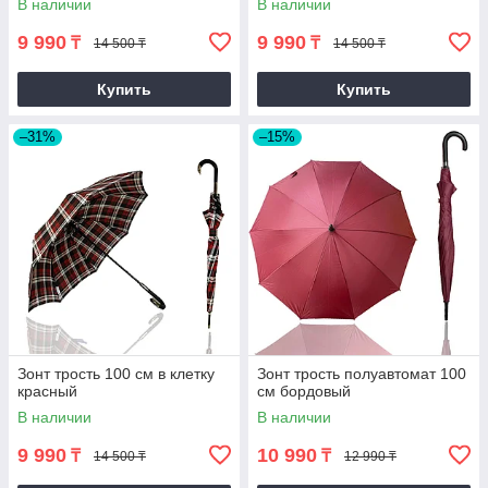
В наличии
В наличии
9 990
9 990
₸
₸
14 500 ₸
14 500 ₸
Купить
Купить
–31%
–15%
Зонт трость 100 см в клетку
Зонт трость полуавтомат 100
красный
см бордовый
В наличии
В наличии
9 990
10 990
₸
₸
14 500 ₸
12 990 ₸