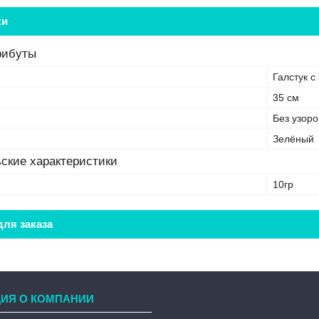
ки
рибуты
Галстук с
35 см
Без узоро
Зелёный
ские характеристики
10гр
ля заказа
ИЯ О КОМПАНИИ