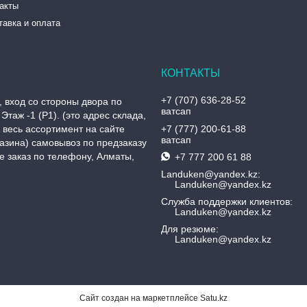
такты
тавка и оплата
+7 (707) 636-28-52
, вход со стороны двора по
ватсап
Этаж -1 (P1). (это адрес склада,
, весь ассортимент на сайте
+7 (777) 200-61-88
ватсап
азина) самовывоз по предзаказу
 заказ по телефону, Алматы,
+7 777 200 61 88
Landuken@yandex.kz
Landuken@yandex.kz
Служба поддержки клиентов
Landuken@yandex.kz
Для резюме
Landuken@yandex.kz
Сайт создан на маркетплейсе
Satu.kz