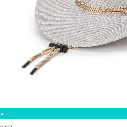
ки
рибуты