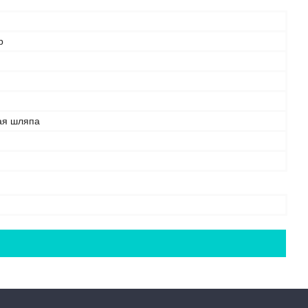
р
ая шляпа