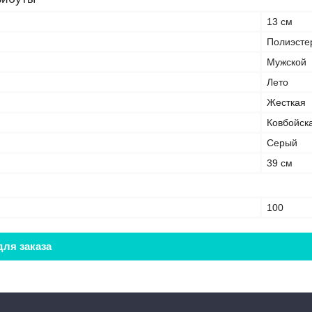
13 см
Полиэсте
Мужской
Лето
Жесткая
Ковбойск
Серый
39 см
100
ля заказа