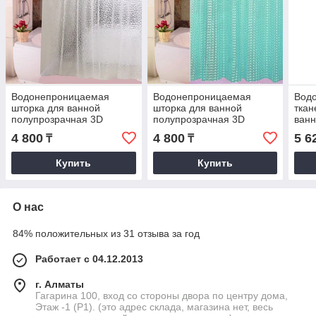
Водонепроницаемая
Водонепроницаемая
Вод
шторка для ванной
шторка для ванной
ткан
полупрозрачная 3D
полупрозрачная 3D
ванн
Shower curtain 180x180 см
Shower curtain 180x180 см
см с
4 800
4 800
5 6
₸
₸
белая
березовая
зел
Купить
Купить
О нас
84% положительных из 31 отзыва за год
Работает с 04.12.2013
г. Алматы
Гагарина 100, вход со стороны двора по центру дома,
Этаж -1 (P1). (это адрес склада, магазина нет, весь