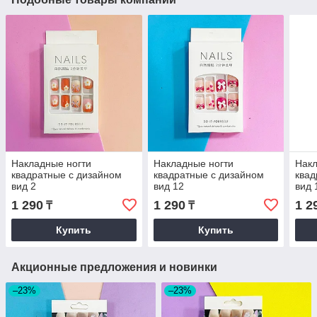
Накладные ногти
Накладные ногти
Накл
квадратные с дизайном
квадратные с дизайном
квад
вид 2
вид 12
вид 
1 290
1 290
1 2
₸
₸
Купить
Купить
Акционные предложения и новинки
–23%
–23%