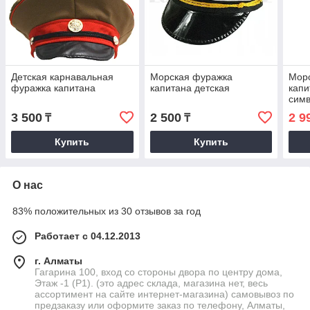
Детская карнавальная
Морская фуражка
Мор
фуражка капитана
капитана детская
капи
симв
3 500
2 500
2 9
₸
₸
Купить
Купить
О нас
83% положительных из 30 отзывов за год
Работает с 04.12.2013
г. Алматы
Гагарина 100, вход со стороны двора по центру дома,
Этаж -1 (P1). (это адрес склада, магазина нет, весь
ассортимент на сайте интернет-магазина) самовывоз по
предзаказу или оформите заказ по телефону, Алматы,