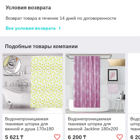
Условия возврата
Возврат товара в течение 14 дней по договоренности
Все условия возврата
Подобные товары компании
Водонепроницаемая
Водонепроницаемая
Вод
тканевая шторка для
тканевая шторка для
штор
ванной и душа 170х180
ванной Jackline 180x200
ткан
см с листьями светло-
см (Балерины)
см ч
5 621
6 200
6 2
₸
₸
зеленая