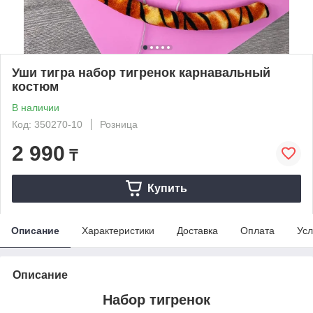
Уши тигра набор тигренок карнавальный
костюм
В наличии
Код: 350270-10
Розница
2 990
₸
Купить
Описание
Характеристики
Доставка
Оплата
Усл
Описание
Набор тигренок