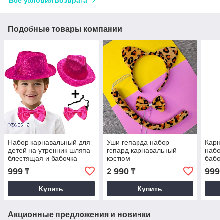
Все условия возврата
Подобные товары компании
Набор карнавальный для
Уши гепарда набор
Карн
детей на утренник шляпа
гепард карнавальный
набо
блестящая и бабочка
костюм
баб
OZGESHE розовый
чер
999
2 990
999
₸
₸
Купить
Купить
Акционные предложения и новинки