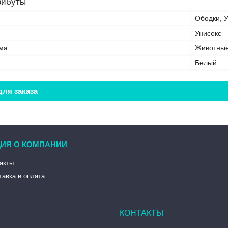
рибуты
Ободки, 
Унисекс
ма
Животны
Белый
ля заказа
ИЯ О КОМПАНИИ
такты
тавка и оплата