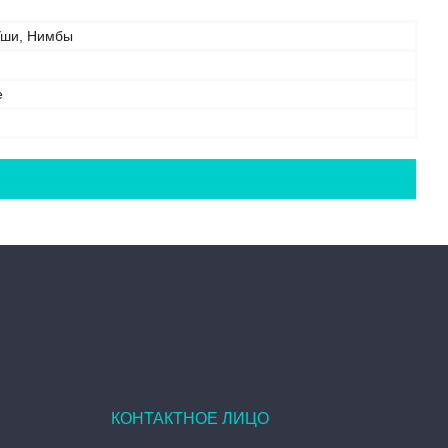
Уши, Нимбы
е