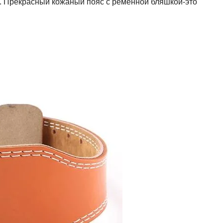
. Прекрасный кожаный пояс с ременной бляшкой-это