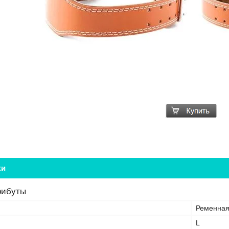
ки
рибуты
Ременная
L