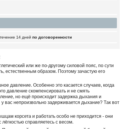
 течение 14 дней
по договоренности
!
етический или же по-другому силовой пояс, по сути
ть, естественным образом. Поэтому зачастую его
е давление. Особенно это касается случаев, когда
 это давление скомпенсировать и не смять
ление, но ещё происходит задержка дыхания и
в у вас непроизвольно задерживается дыхание? Так вот
шцам корсета и работать особо не приходится - они
 лёгкостью справляетесь с весом.