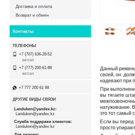
Доставка и оплата
Возврат и обмен
Контакты
+7 (707) 636-28-52
ватсап
+7 (777) 200-61-88
Данный ремень 
ватсап
своей, он долж
надевают при п
+7 777 200 61 88
При выполнени
вы тягаете шта
ДРУГИЕ ВИДЫ СВЯЗИ
межпозвоночны
натуживание. В
Landuken@yandex.kz
это тот самый 
Landuken@yandex.kz
Если вы перед 
Служба поддержки клиентов
Landuken@yandex.kz
просто упирают
Для резюме