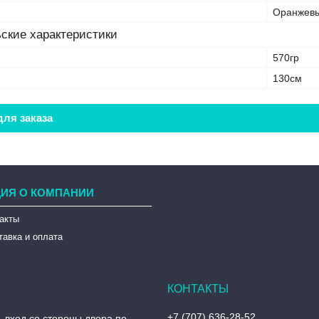
Оранжев
ские характеристики
570гр
130см
ля заказа
ИЯ О КОМПАНИИ
такты
тавка и оплата
+7 (707) 636-28-52
, вход со стороны двора по