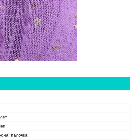
 лет
чек
рона, палочка