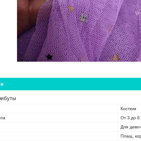
ки
рибуты
Костюм
ппа
От 3 до 6
Для дево
Плащ, ко