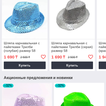
Шляпа карнавальная с
Шляпа карнавальная с
Шляп
пайетками Трилби
пайетками Трилби (серая)
пайе
(голубая) размер 58
размер 58
(кра
1 690
1 690
1 9
₸
₸
2 500 ₸
2 500 ₸
Купить
Купить
Акционные предложения и новинки
–32%
–32%