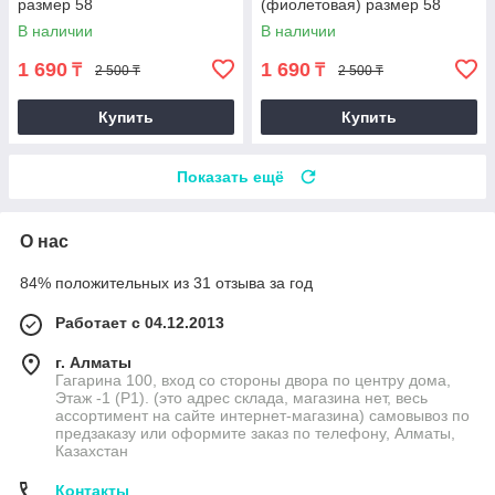
размер 58
(фиолетовая) размер 58
В наличии
В наличии
1 690
1 690
₸
₸
2 500 ₸
2 500 ₸
Купить
Купить
Показать ещё
О нас
84% положительных из 31 отзыва за год
Работает с 04.12.2013
г. Алматы
Гагарина 100, вход со стороны двора по центру дома,
Этаж -1 (P1). (это адрес склада, магазина нет, весь
ассортимент на сайте интернет-магазина) самовывоз по
предзаказу или оформите заказ по телефону, Алматы,
Казахстан
Контакты