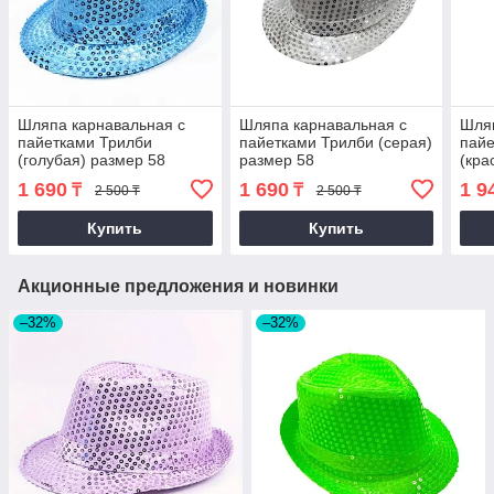
Шляпа карнавальная с
Шляпа карнавальная с
Шляп
пайетками Трилби
пайетками Трилби (серая)
пайе
(голубая) размер 58
размер 58
(кра
1 690
1 690
1 9
₸
₸
2 500 ₸
2 500 ₸
Купить
Купить
Акционные предложения и новинки
–32%
–32%