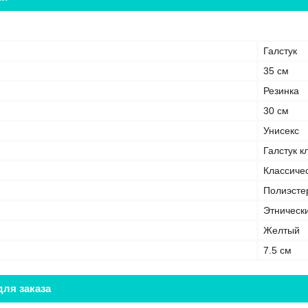
Галстук
35 см
Резинка
30 см
Унисекс
Галстук к
Классиче
Полиэсте
Этническ
Желтый
7.5 см
ля заказа