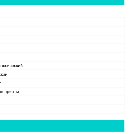
лассический
ский
р
ие принты