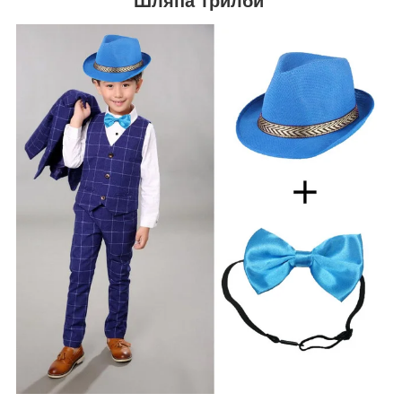
Шляпа трилби