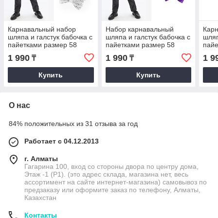
Карнавальный набор
Набор карнавальный
Кар
шляпа и галстук бабочка с
шляпа и галстук бабочка с
шляп
пайетками размер 58
пайетками размер 58
пайе
серый
фиолетовый
син
1 990
1 990
1 9
₸
₸
Купить
Купить
О нас
84% положительных из 31 отзыва за год
Работает с 04.12.2013
г. Алматы
Гагарина 100, вход со стороны двора по центру дома,
Этаж -1 (P1). (это адрес склада, магазина нет, весь
ассортимент на сайте интернет-магазина) самовывоз по
предзаказу или оформите заказ по телефону, Алматы,
Казахстан
Контакты