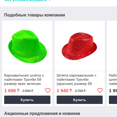
Подобные товары компании
Карнавальная шляпа с
Шляпа карнавальная с
Наб
пайетками Трилби 58
пайетками Трилби
шляп
размер ярко зеленая
(красная) размер 58
пайе
1 690
1 940
1 9
₸
₸
2 500 ₸
2 750 ₸
Купить
Купить
Акционные предложения и новинки