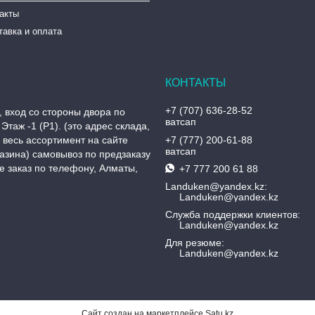
такты
тавка и оплата
+7 (707) 636-28-52
, вход со стороны двора по
ватсап
Этаж -1 (P1). (это адрес склада,
, весь ассортимент на сайте
+7 (777) 200-61-88
ватсап
азина) самовывоз по предзаказу
 заказ по телефону, Алматы,
+7 777 200 61 88
Landuken@yandex.kz
Landuken@yandex.kz
Служба поддержки клиентов
Landuken@yandex.kz
Для резюме
Landuken@yandex.kz
Сайт создан на маркетплейсе
Satu.kz