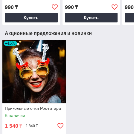
990
990
990
₸
₸
Купить
Купить
Акционные предложения и новинки
–16%
Прикольные очки Рок-гитара
В наличии
1 540
₸
1 840 ₸