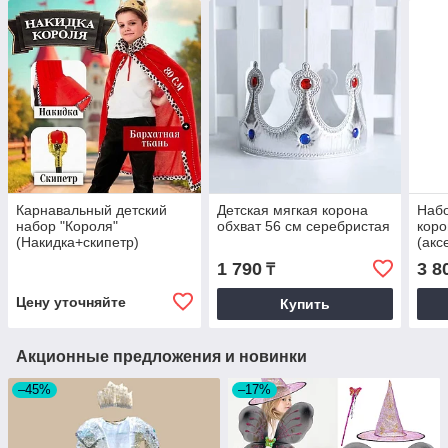
Карнавальный детский
Детская мягкая корона
Набо
набор "Короля"
обхват 56 см серебристая
коро
(Накидка+скипетр)
(акс
OZGESHE красного цвета
карн
1 790
3 8
₸
Цену уточняйте
Купить
Акционные предложения и новинки
–45%
–17%