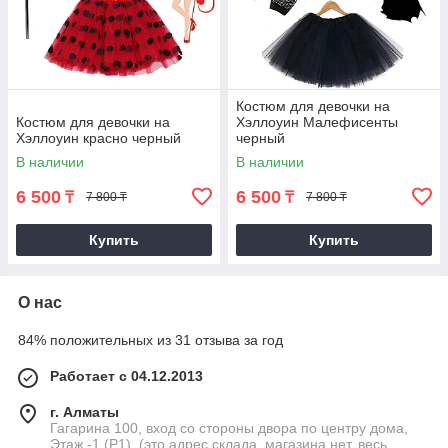
Костюм для девочки на
Костюм для девочки на
Хэллоуин Малефисенты
Хэллоуин красно черный
черный
В наличии
В наличии
6 500
6 500
₸
₸
7 800 ₸
7 800 ₸
Купить
Купить
О нас
84% положительных из 31 отзыва за год
Работает с 04.12.2013
г. Алматы
Гагарина 100, вход со стороны двора по центру дома,
Этаж -1 (P1). (это адрес склада, магазина нет, весь