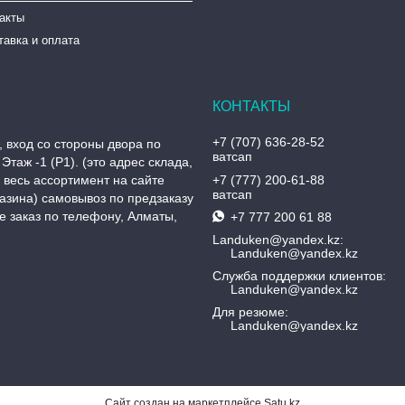
такты
тавка и оплата
+7 (707) 636-28-52
, вход со стороны двора по
ватсап
Этаж -1 (P1). (это адрес склада,
, весь ассортимент на сайте
+7 (777) 200-61-88
ватсап
азина) самовывоз по предзаказу
 заказ по телефону, Алматы,
+7 777 200 61 88
Landuken@yandex.kz
Landuken@yandex.kz
Служба поддержки клиентов
Landuken@yandex.kz
Для резюме
Landuken@yandex.kz
Сайт создан на маркетплейсе
Satu.kz