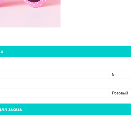
ки
5 г
Розовый
ля заказа