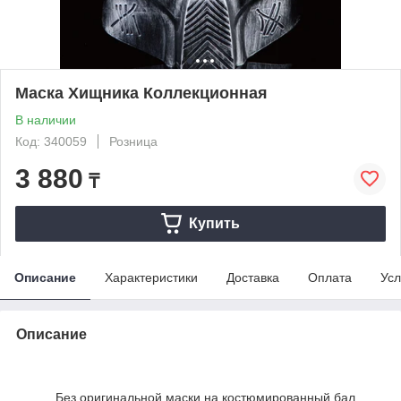
Маска Хищника Коллекционная
В наличии
Код: 340059
Розница
3 880
₸
Купить
Описание
Характеристики
Доставка
Оплата
Усл
Описание
Без оригинальной маски на костюмированный бал