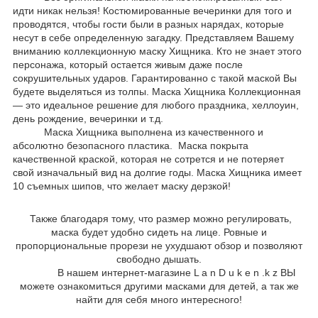
идти никак нельзя! Костюмированные вечеринки для того и
проводятся, чтобы гости были в разных нарядах, которые
несут в себе определенную загадку. Представляем Вашему
вниманию коллекционную маску Хищника. Кто не знает этого
персонажа, который остается живым даже после
сокрушительных ударов. Гарантированно с такой маской Вы
будете выделяться из толпы. Маска Хищника Коллекционная
― это идеальное решение для любого праздника, хеллоуин,
день рождение, вечеринки и т.д.
Маска Хищника выполнена из качественного и
абсолютно безопасного пластика. Маска покрыта
качественной краской, которая не сотрется и не потеряет
свой изначальный вид на долгие годы. Маска Хищника имеет
10 съемных шипов, что желает маску дерзкой!
Также благодаря тому, что размер можно регулировать,
маска будет удобно сидеть на лице. Ровные и
пропорциональные прорези не ухудшают обзор и позволяют
свободно дышать.
В нашем интернет-магазине L a n D u k e n .k z ВЫ
можете ознакомиться другими масками для детей, а так же
найти для себя много интересного!