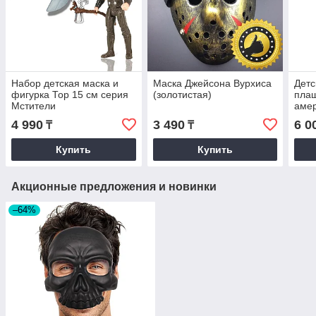
Набор детская маска и
Маска Джейсона Вурхиса
Детс
фигурка Тор 15 см серия
(золотистая)
плащ
Мстители
аме
4 990
3 490
6 0
₸
₸
Купить
Купить
Акционные предложения и новинки
–64%