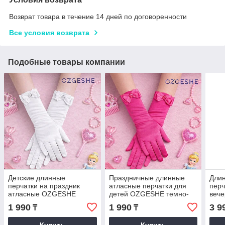
Возврат товара в течение 14 дней по договоренности
Все условия возврата
Подобные товары компании
Детские длинные
Праздничные длинные
Дли
перчатки на праздник
атласные перчатки для
перч
атласные OZGESHE
детей OZGESHE темно-
веч
белые 30см
розовые 30см
чер
1 990
1 990
3 9
₸
₸