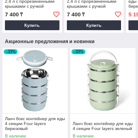
2,4 л с прорезиненными
2,4 л с прорезиненными
еды 
крышками с ручкой
крышками с ручкой
бир
нержавеющая сталь
нержавеющая сталь
7 400
7 400
5 1
₸
₸
Lunch Box бежевый 9630
Lunch Box зеленый 9630
Купить
Купить
Акционные предложения и новинки
–33%
–33%
Ланч бокс контейнер для еды
4 секции Four layers
Ланч бокс контейнер для еды
бирюзовый
4 секции Four layers зеленый
В наличии
В наличии