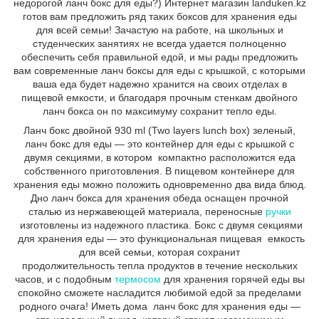
недорогой ланч бокс для еды?) Интернет магазин landuken.kz
готов вам предложить ряд таких боксов для хранения еды
для всей семьи! Зачастую на работе, на школьных и
студенческих занятиях не всегда удается полноценно
обеспечить себя правильной едой, и мы рады предложить
вам современные ланч боксы для еды с крышкой, с которыми
ваша еда будет надежно хранится на своих отделах в
пищевой емкости, и благодаря прочным стенкам двойного
ланч бокса он по максимуму сохранит тепло еды.
Ланч бокс двойной 930 ml (Two layers lunch box) зеленый,
ланч бокс для еды ―
это контейнер для еды с крышкой с
двумя секциями, в котором компактно расположится еда
собственного приготовления. В пищевом контейнере для
хранения еды можно положить одновременно два вида блюд.
Дно ланч бокса для хранения обеда оснащен прочной
сталью из нержавеющей материала, переносные
ручки
изготовлены из надежного пластика. Бокс с двумя секциями
для хранения еды ― это функциональная пищевая емкость
для всей семьи, которая сохранит
продолжительность тепла продуктов в течение нескольких
часов, и с подобным
термосом
для хранения горячей еды вы
спокойно сможете насладится любимой едой за пределами
родного очага! Иметь дома ланч бокс для хранения еды ―