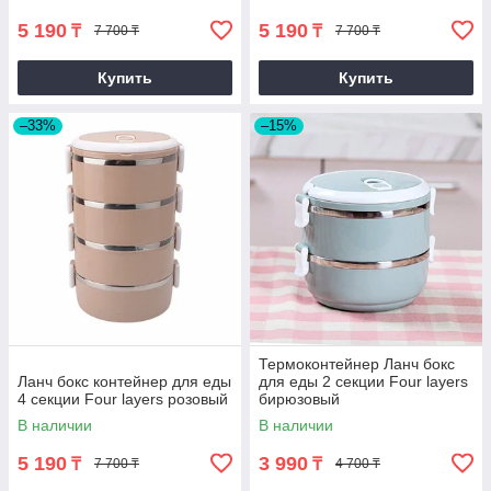
5 190
5 190
₸
₸
7 700 ₸
7 700 ₸
Купить
Купить
–33%
–15%
Термоконтейнер Ланч бокс
Ланч бокс контейнер для еды
для еды 2 секции Four layers
4 секции Four layers розовый
бирюзовый
В наличии
В наличии
5 190
3 990
₸
₸
7 700 ₸
4 700 ₸