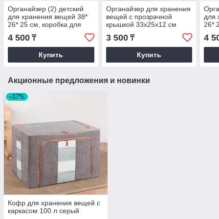
Органайзер (2) детский
Органайзер для хранения
Орга
для хранения вещей 38*
вещей с прозрачной
для 
26* 25 см, коробка для
крышкой 33х25х12 см
26* 
хранения
голубой
хра
4 500
3 500
4 5
₸
₸
Купить
Купить
Акционные предложения и новинки
–17%
Кофр для хранения вещей с
каркасом 100 л серый