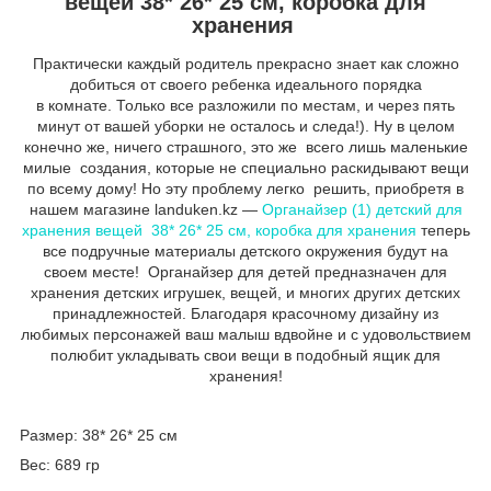
вещей 38* 26* 25 см
, коробка для
хранения
Практически каждый родитель прекрасно знает как сложно
добиться от своего ребенка идеального порядка
в комнате. Только все разложили по местам, и через пять
минут от вашей уборки не осталось и следа!). Ну в целом
конечно же, ничего страшного, это же всего лишь маленькие
милые создания, которые не специально раскидывают вещи
по всему дому! Но эту проблему легко решить, приобретя в
нашем магазине landuken.kz ―
Органайзер (1) детский для
хранения вещей 38* 26* 25 см, коробка для хранения
теперь
все подручные материалы детского окружения будут на
своем месте! Органайзер для детей предназначен для
хранения детских игрушек, вещей, и многих других детских
принадлежностей. Благодаря красочному дизайну из
любимых персонажей ваш малыш вдвойне и с удовольствием
полюбит укладывать свои вещи в подобный ящик для
хранения!
Размер: 38* 26* 25 см
Вес: 689 гр