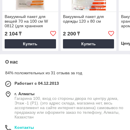
Вакуумный пакет для
Вакуумный пакет для
Ваку
вещей 70 на 100 см W
одежды 120 х 80 см
хра
0812 (для хранения
аром
вещей)
OZG
2 104
2 200
₸
₸
Цен
Купить
Купить
О нас
84% положительных из 31 отзыва за год
Работает с 04.12.2013
г. Алматы
Гагарина 100, вход со стороны двора по центру дома,
Этаж -1 (P1). (это адрес склада, магазина нет, весь
ассортимент на сайте интернет-магазина) самовывоз по
предзаказу или оформите заказ по телефону, Алматы,
Казахстан
Контакты