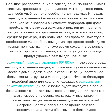
Большое распространение в повседневной жизни занимают
системы хранения вещей, а именно, мы чаще всего ищем
для себя удобное приспособление для одежды. И подать
идею для хранения белья вам поможет интернет магазин
landuken.kz, в котором вы сможете подобрать для дома
необходимые размеры вакуумных пакетов для хранения
вещей, в нашем ассортименте вы найдете от маленького,
среднего размера, и до большого. Как правило, зачастую в
особенности малогабаритные дома, где просто необходимо
компактно уложиться, и в тоже время сохранить сезонные
вещи в хорошем состоянии, в этой ситуации на помощь
придут удобные пакеты для хранения!
Вакуумный пакет для хранения 60* 80 см
― это своего рода
чехол для хранения вещей, которые помогут вам сэкономить
место в доме, надежно храня сезонные вещи, постельное
белье, мягкие игрушки и многое другое. Именно благодаря
подобной идее для хранения одежды, с
вакуумными
пакетами для вещей
ваше белье будет находится в полной
безопасности от негативных внешних воздействий таких как:
влага, сырость, плесень, моль, различные запахи и
насекомые, выцветание ― очень длительное время!
Современная технология по созданию пакетов
сконструирована таким образом, что белье имеет