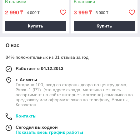
В наличии
В наличии
2 990
3 999
₸
₸
4 000 ₸
5 000 ₸
Купить
Купить
О нас
84% положительных из 31 отзыва за год
Работает с 04.12.2013
г. Алматы
Гагарина 100, вход со стороны двора по центру дома,
Этаж -1 (P1). (это адрес склада, магазина нет, весь
ассортимент на сайте интернет-магазина) самовывоз по
предзаказу или оформите заказ по телефону, Алматы,
Казахстан
Контакты
Сегодня выходной
Показать весь график работы