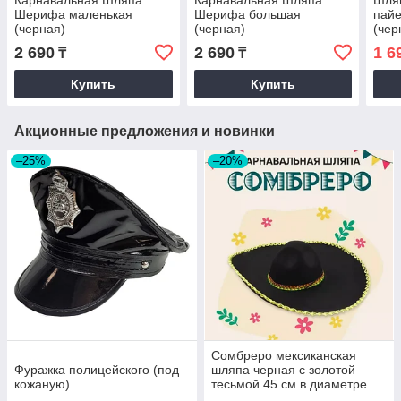
Карнавальная Шляпа
Карнавальная Шляпа
Шляп
Шерифа маленькая
Шерифа большая
пайе
(черная)
(черная)
(чер
2 690
2 690
1 6
₸
₸
Купить
Купить
Акционные предложения и новинки
–25%
–20%
Сомбреро мексиканская
Фуражка полицейского (под
шляпа черная с золотой
кожаную)
тесьмой 45 см в диаметре