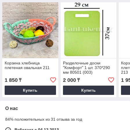
Корзина хлебница
Разделочные доски
Корз
плетеная овальная 211
"Комфорт" 1 шт. 370*290
плет
мм 80501 (003)
213
1 850
2 000
1 9
₸
₸
Купить
Купить
О нас
84% положительных из 31 отзыва за год
Работает с 04.12.2013