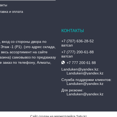
такты
тавка и оплата
+7 (707) 636-28-52
, вход со стороны двора по
ватсап
Этаж -1 (P1). (это адрес склада,
, весь ассортимент на сайте
+7 (777) 200-61-88
ватсап
азина) самовывоз по предзаказу
 заказ по телефону, Алматы,
+7 777 200 61 88
Landuken@yandex.kz
Landuken@yandex.kz
Служба поддержки клиентов
Landuken@yandex.kz
Для резюме
Landuken@yandex.kz
Сайт создан на маркетплейсе
Satu.kz