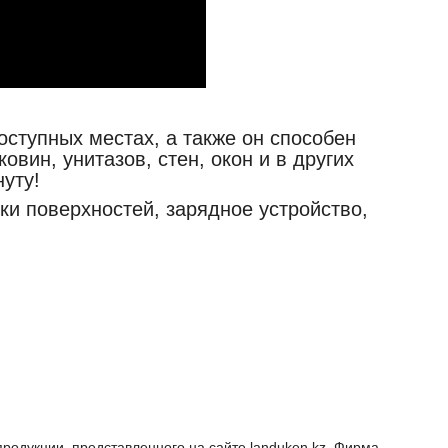
ступных местах, а также он способен
овин, унитазов, стен, окон и в других
уту!
ки поверхностей, зарядное устройство,
продукции, представленного на сайте landuken.kz. Фирма