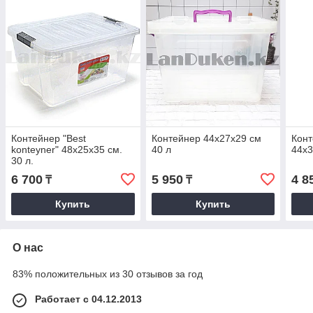
Контейнер "Best
Контейнер 44х27х29 см
Конт
konteyner" 48х25х35 см.
40 л
44х3
30 л.
6 700
5 950
4 8
₸
₸
Купить
Купить
О нас
83% положительных из 30 отзывов за год
Работает с 04.12.2013