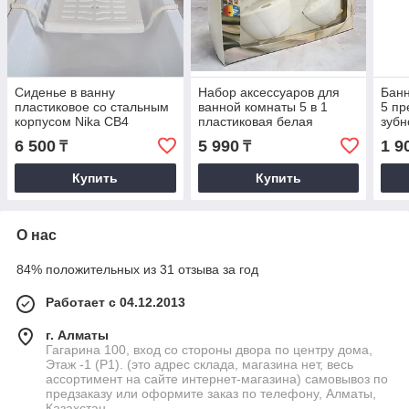
Сиденье в ванну
Набор аксессуаров для
Бан
пластиковое со стальным
ванной комнаты 5 в 1
5 пр
корпусом Nika СВ4
пластиковая белая
зубн
мыл
6 500
5 990
1 9
₸
₸
расч
Кор
Купить
Купить
О нас
84% положительных из 31 отзыва за год
Работает с 04.12.2013
г. Алматы
Гагарина 100, вход со стороны двора по центру дома,
Этаж -1 (P1). (это адрес склада, магазина нет, весь
ассортимент на сайте интернет-магазина) самовывоз по
предзаказу или оформите заказ по телефону, Алматы,
Казахстан