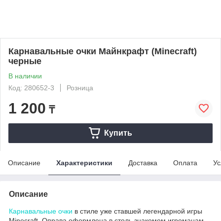
Карнавальные очки Майнкрафт (Minecraft)
черные
В наличии
Код: 280652-3
Розница
1 200
₸
Купить
Описание
Характеристики
Доставка
Оплата
Ус
Описание
Карнавальные очки
в стиле уже ставшей легендарной игры
Minecraft. Оправа оформлена в столь знакомом игроманам