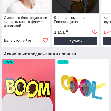
Смешные блестящие очки
Карнавальные очки
Карн
карнавальные с фламинго
Пивная кружка
круж
и пальмой
1 151
1 4
₸
Цену уточняйте
Купить
Акционные предложения и новинки
–22%
–22%