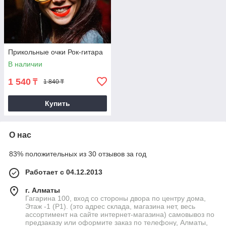
Прикольные очки Рок-гитара
В наличии
1 540
₸
1 840 ₸
Купить
О нас
83% положительных из 30 отзывов за год
Работает с 04.12.2013
г. Алматы
Гагарина 100, вход со стороны двора по центру дома,
Этаж -1 (P1). (это адрес склада, магазина нет, весь
ассортимент на сайте интернет-магазина) самовывоз по
предзаказу или оформите заказ по телефону, Алматы,