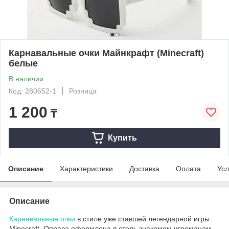
Карнавальные очки Майнкрафт (Minecraft)
белые
В наличии
Код: 280652-1
Розница
1 200
₸
Купить
Описание
Характеристики
Доставка
Оплата
Усл
Описание
Карнавальные очки
в стиле уже ставшей легендарной игры
Minecraft. Оправа оформлена в столь знакомом игроманам