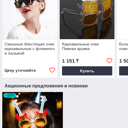
Смешные блестящие очки
Карнавальные очки
Бол
карнавальные с фламинго
Пивная кружка
очки
и пальмой
1 151
1 5
₸
Цену уточняйте
Купить
Акционные предложения и новинки
–16%