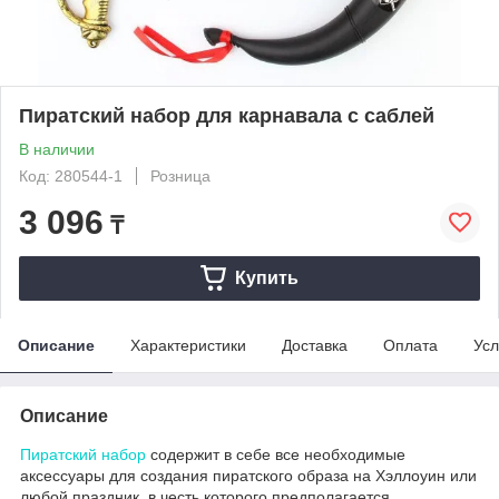
Пиратский набор для карнавала с саблей
В наличии
Код: 280544-1
Розница
3 096
₸
Купить
Описание
Характеристики
Доставка
Оплата
Усл
Описание
Пиратский набор
содержит в себе все необходимые
аксессуары для создания пиратского образа на Хэллоуин или
любой праздник, в честь которого предполагается