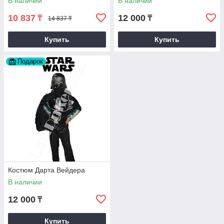
В наличии
В наличии
Дэдпул Deadpool
10 837
12 000
₸
₸
14 837 ₸
Купить
Купить
Подарок
Костюм Дарта Вейдера
В наличии
12 000
₸
Купить