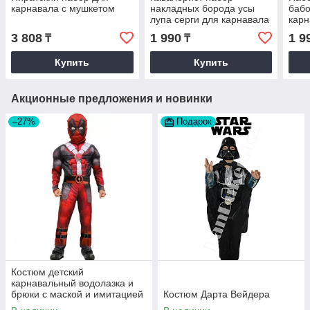
карнавала с мушкетом
накладных борода усы
бабо
лупа серги для карнавала
карн
черный
све
3 808
1 990
1 9
₸
₸
Купить
Купить
Акционные предложения и новинки
–27%
Подарок
Костюм детский
карнавальный водолазка и
брюки с маской и имитацией
Костюм Дарта Вейдера
мускулов для мальчиков