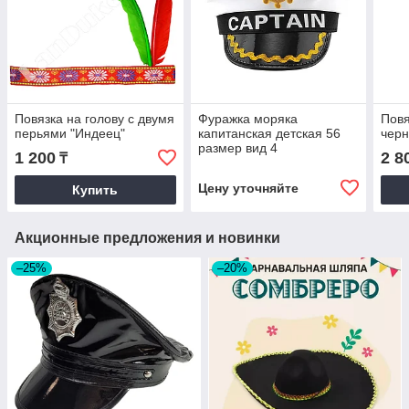
Повязка на голову с двумя
Фуражка моряка
Повя
перьями "Индеец"
капитанская детская 56
чер
размер вид 4
1 200
2 8
₸
Цену уточняйте
Купить
Акционные предложения и новинки
–25%
–20%