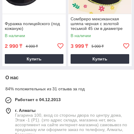
Сомбреро мексиканская
Фуражка полицейского (под
шляпа черная с золотой
кожаную)
тесьмой 45 см в диаметре
В наличии
В наличии
2 990
3 999
₸
₸
4 000 ₸
5 000 ₸
Купить
Купить
О нас
84% положительных из 31 отзыва за год
Работает с 04.12.2013
г. Алматы
Гагарина 100, вход со стороны двора по центру дома,
Этаж -1 (P1). (это адрес склада, магазина нет, весь
ассортимент на сайте интернет-магазина) самовывоз по
предзаказу или оформите заказ по телефону, Алматы,