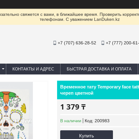
ательно свяжется с вами, в ближайшее время. Проверить коррект
телефонам. С уважением LanDuken.kz
+7 (707) 636-28-52
+7 (777) 200-61
КОНТАКТЫ И АДРЕС
БЫСТРАЯ ДОСТАВКА И ОПЛАТА
Временное тату Temporary face ta
череп цветной
1 379 ₸
В наличии
Код:
200983
Купить