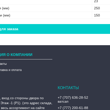
23
и (мм)
250
и (мм)
150
ля заказа
ИЯ О КОМПАНИИ
такты
тавка и оплата
+7 (707) 636-28-52
, вход со стороны двора по
ватсап
Этаж -1 (P1). (это адрес склада,
, весь ассортимент на сайте
+7 (777) 200-61-88