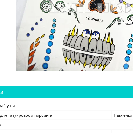
ки
рибуты
для татуировок и пирсинга
Наклейки
с