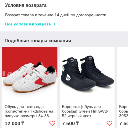
Условия возврата
Возврат товара в течение 14 дней по договоренности
Все условия возврата
Подобные товары компании
Обувь для тхэквондо
Борцовки (обувь для
Борц
(соги/степки) Tkdshoes на
борьбы) Green Hill GWB-
борь
липучке размеры 34-38
52 черный цвет
3052
красно-белые
бел
12 000
7 500
7 5
₸
₸