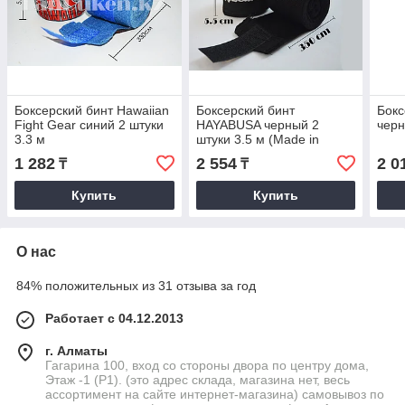
Боксерский бинт Hawaiian
Боксерский бинт
Бокс
Fight Gear синий 2 штуки
HAYABUSA черный 2
черн
3.3 м
штуки 3.5 м (Made in
Pakistan)
1 282
2 554
2 0
₸
₸
Купить
Купить
О нас
84% положительных из 31 отзыва за год
Работает с 04.12.2013
г. Алматы
Гагарина 100, вход со стороны двора по центру дома,
Этаж -1 (P1). (это адрес склада, магазина нет, весь
ассортимент на сайте интернет-магазина) самовывоз по