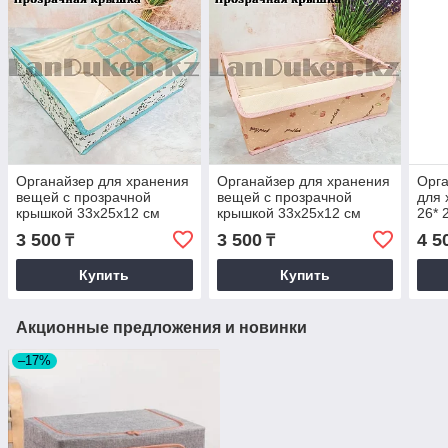
Органайзер для хранения
Органайзер для хранения
Орга
вещей с прозрачной
вещей с прозрачной
для 
крышкой 33х25х12 см
крышкой 33х25х12 см
26* 
голубой
розовый
хра
3 500
3 500
4 5
₸
₸
Купить
Купить
Акционные предложения и новинки
–17%