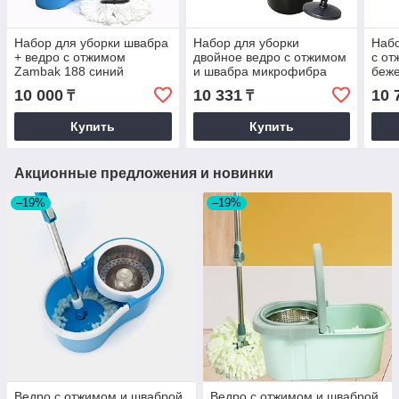
Набор для уборки швабра
Набор для уборки
Набо
+ ведро с отжимом
двойное ведро с отжимом
с от
Zambak 188 синий
и швабра микрофибра
беж
Mop Style 707 чёрный
10 000
10 331
10 
₸
₸
Купить
Купить
Акционные предложения и новинки
–19%
–19%
Ведро с отжимом и шваброй
Ведро с отжимом и шваброй