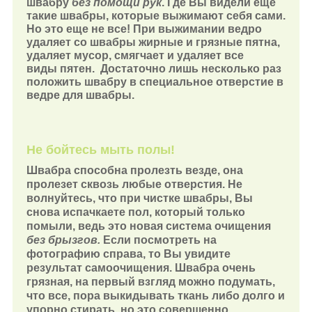
швабру
без помощи рук
. Где Вы видели еще
такие швабры, которые выжимают себя сами.
Но это еще не все! При выжимании ведро
удаляет со швабры жирные и грязные пятна,
удаляет мусор, смягчает и удаляет все
виды пятен. Достаточно лишь несколько раз
положить швабру в специальное отверстие в
ведре для швабры.
Не бойтесь мыть полы!
Швабра способна пролезть везде, она
пролезет сквозь любые отверстия. Не
волнуйтесь, что при чистке швабры, Вы
снова испачкаете пол, который только
помыли, ведь это новая система очищения
без брызгов.
Если посмотреть на
фотографию справа, то Вы увидите
результат самоочищения. Швабра очень
грязная, на первый взгляд можно подумать,
что все, пора выкидывать ткань либо долго и
упорно стирать, но это совершенно