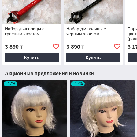
Набор дьяволицы с
Набор дьяволицы с
Пари
красным хвостом
черным хвостом
цвет
(раз
3 890
3 890
3 1
₸
₸
Купить
Купить
Акционные предложения и новинки
–17%
–17%