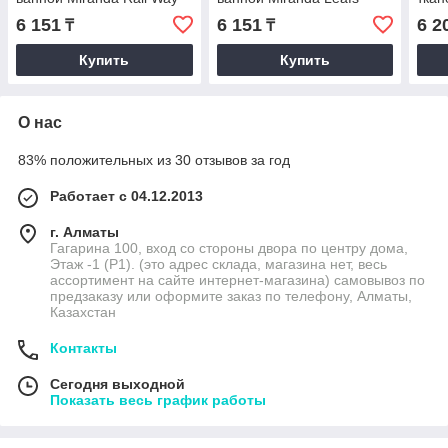
180x200 см
180x200 см
см ч
6 151
6 151
6 2
₸
₸
Купить
Купить
О нас
83% положительных из 30 отзывов за год
Работает с 04.12.2013
г. Алматы
Гагарина 100, вход со стороны двора по центру дома,
Этаж -1 (P1). (это адрес склада, магазина нет, весь
ассортимент на сайте интернет-магазина) самовывоз по
предзаказу или оформите заказ по телефону, Алматы,
Казахстан
Контакты
Сегодня выходной
Показать весь график работы