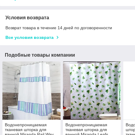
Условия возврата
Возврат товара в течение 14 дней по договоренности
Все условия возврата
Подобные товары компании
Водонепроницаемая
Водонепроницаемая
Вод
тканевая шторка для
тканевая шторка для
штор
ванной Miranda Rail Way
ванной Miranda Leafs
ткан