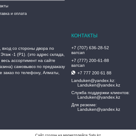
такты
тавка и оплата
+7 (707) 636-28-52
, вход со стороны двора по
ватсап
Этаж -1 (P1). (это адрес склада,
, весь ассортимент на сайте
+7 (777) 200-61-88
ватсап
азина) самовывоз по предзаказу
 заказ по телефону, Алматы,
+7 777 200 61 88
Landuken@yandex.kz
Landuken@yandex.kz
Служба поддержки клиентов
Landuken@yandex.kz
Для резюме
Landuken@yandex.kz
Сайт создан на маркетплейсе
Satu.kz