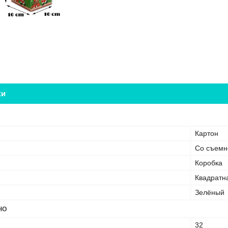
ки
Картон
Со съемн
Коробка
Квадратн
Зелёный
но
32