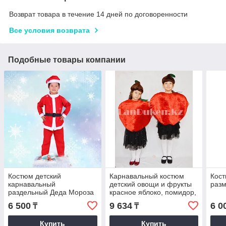
Возврат товара в течение 14 дней по договоренности
Все условия возврата
Подобные товары компании
Костюм детский
Карнавальный костюм
Кост
карнавальный
детский овощи и фрукты
разм
раздельный Деда Мороза
красное яблоко, помидор,
Аяз Ата красный вид 1
гранат
6 500
9 634
6 0
₸
₸
Купить
Купить