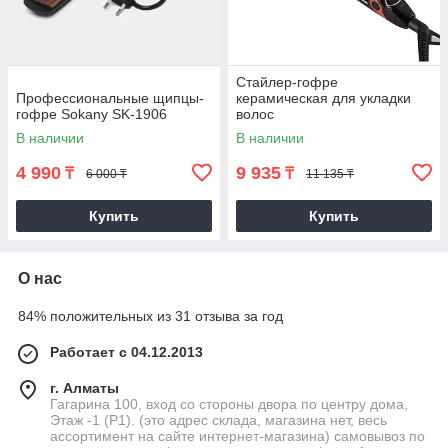
Стайлер-гофре
Профессиональные щипцы-
керамическая для укладки
гофре Sokany SK-1906
волос
В наличии
В наличии
4 990
9 935
₸
₸
6 000 ₸
11 135 ₸
Купить
Купить
О нас
84% положительных из 31 отзыва за год
Работает с 04.12.2013
г. Алматы
Гагарина 100, вход со стороны двора по центру дома,
Этаж -1 (P1). (это адрес склада, магазина нет, весь
ассортимент на сайте интернет-магазина) самовывоз по