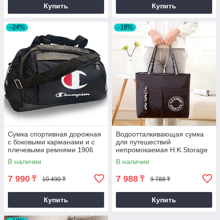
Купить
Купить
–24%
–18%
Сумка спортивная дорожная
Водоотталкивающая сумка
с боковыми карманами и с
для путешествий
плечевыми ремнями 1906
непромокаемая H.K.Storage
46*20*33 см серо-синяя
черная
В наличии
В наличии
7 990
7 988
₸
₸
10 490 ₸
9 788 ₸
Купить
Купить