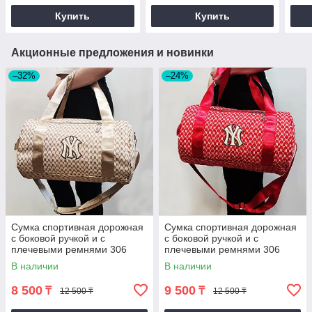
Купить
Купить
Акционные предложения и новинки
–32%
–24%
Сумка спортивная дорожная
Сумка спортивная дорожная
с боковой ручкой и с
с боковой ручкой и с
плечевыми ремнями 306
плечевыми ремнями 306
40*23*23 см бежевая
40*23*23 см красная
В наличии
В наличии
8 500
9 500
₸
₸
12 500 ₸
12 500 ₸