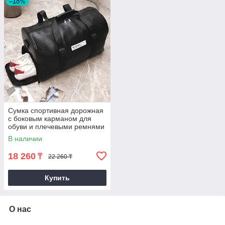
–18%
Сумка спортивная дорожная
с боковым карманом для
обуви и плечевыми ремнями
кожаная 716 50*27*27 см
В наличии
черная
18 260
₸
22 260 ₸
Купить
О нас