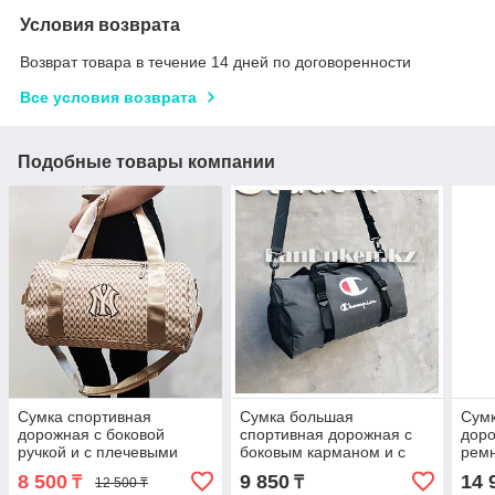
Условия возврата
Возврат товара в течение 14 дней по договоренности
Все условия возврата
Подобные товары компании
Сумка спортивная
Сумка большая
Сумк
дорожная с боковой
спортивная дорожная с
доро
ручкой и с плечевыми
боковым карманом и с
рем
ремнями 306 40*23*23 см
плечевыми ремнями
50*2
8 500
9 850
14 
₸
₸
12 500 ₸
бежевая
серая 53*30*23 см (#807)