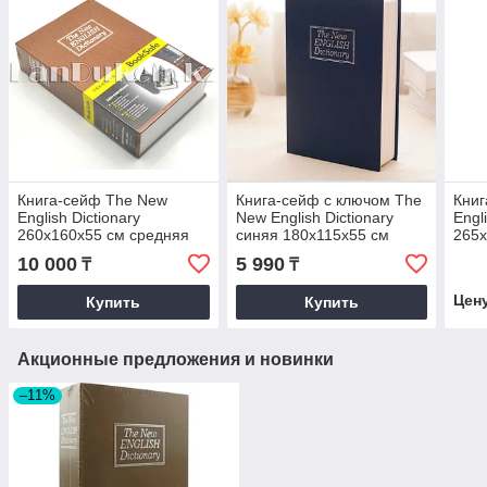
Книга-сейф The New
Книга-сейф с ключом The
Книг
English Dictionary
New English Dictionary
Engl
260х160х55 см средняя
синяя 180x115x55 см
265
коричневая
маленькая
10 000
5 990
₸
₸
Цен
Купить
Купить
Акционные предложения и новинки
–11%