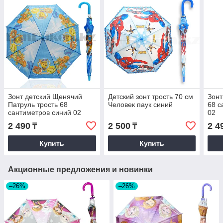
Зонт детский Щенячий
Детский зонт трость 70 см
Зонт
Патруль трость 68
Человек паук синий
68 с
сантиметров синий 02
02
2 490
2 500
2 4
₸
₸
Купить
Купить
Акционные предложения и новинки
–26%
–26%