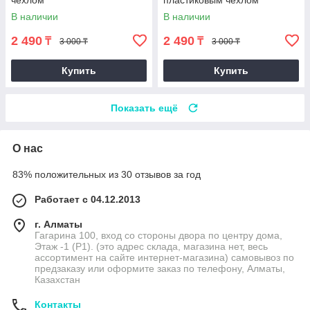
чехлом
пластиковым чехлом
В наличии
В наличии
2 490
2 490
₸
₸
3 000 ₸
3 000 ₸
Купить
Купить
Показать ещё
О нас
83% положительных из 30 отзывов за год
Работает с 04.12.2013
г. Алматы
Гагарина 100, вход со стороны двора по центру дома,
Этаж -1 (P1). (это адрес склада, магазина нет, весь
ассортимент на сайте интернет-магазина) самовывоз по
предзаказу или оформите заказ по телефону, Алматы,
Казахстан
Контакты