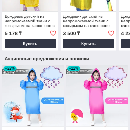
Дождевик детский из
Дождевик детский из
Дожд
непромокаемой ткани с
непромокаемой ткани с
непр
козырьком на капюшоне с
козырьком на капюшоне
капю
складным отсеком для
складным отсеком для
монс
5 178
3 500
4 2
₸
₸
рюкзака YH868 розовый
рюкзака TH-168 желтый.
Купить
Купить
Акционные предложения и новинки
–22%
–22%